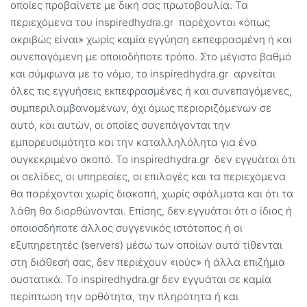
οποίες προβαίνετε με δική σας πρωτοβουλία. Τα
περιεχόμενα του inspiredhydra.gr παρέχονται «όπως
ακριβώς είναι» χωρίς καμία εγγύηση εκπεφρασμένη ή και
συνεπαγόμενη με οποιοδήποτε τρόπο. Στο μέγιστο βαθμό
και σύμφωνα με το νόμο, το inspiredhydra.gr αρνείται
όλες τις εγγυήσεις εκπεφρασμένες ή και συνεπαγόμενες,
συμπεριλαμβανομένων, όχι όμως περιοριζόμενων σε
αυτό, και αυτών, οι οποίες συνεπάγονται την
εμπορευσιμότητα και την καταλληλόλητα για ένα
συγκεκριμένο σκοπό. Το inspiredhydra.gr δεν εγγυάται ότι
οι σελίδες, οι υπηρεσίες, οι επιλογές και τα περιεχόμενα
θα παρέχονται χωρίς διακοπή, χωρίς σφάλματα και ότι τα
λάθη θα διορθώνονται. Επίσης, δεν εγγυάται ότι ο ίδιος ή
οποιοσδήποτε άλλος συγγενικός ιστότοπος ή οι
εξυπηρετητές (servers) μέσω των οποίων αυτά τίθενται
στη διάθεσή σας, δεν περιέχουν «ιούς» ή άλλα επιζήμια
συστατικά. Το inspiredhydra.gr δεν εγγυάται σε καμία
περίπτωση την ορθότητα, την πληρότητα ή και