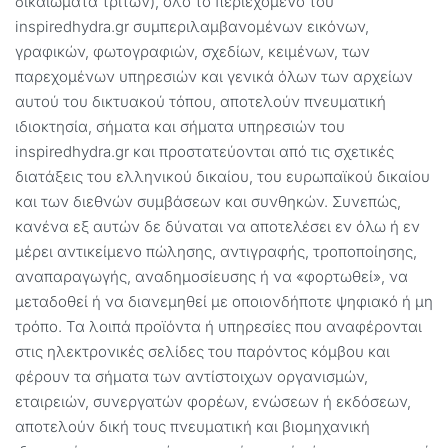
δικαιώματα τρίτων), όλο το περιεχόμενο του
inspiredhydra.gr συμπεριλαμβανομένων εικόνων,
γραφικών, φωτογραφιών, σχεδίων, κειμένων, των
παρεχομένων υπηρεσιών και γενικά όλων των αρχείων
αυτού του δικτυακού τόπου, αποτελούν πνευματική
ιδιοκτησία, σήματα και σήματα υπηρεσιών του
inspiredhydra.gr και προστατεύονται από τις σχετικές
διατάξεις του ελληνικού δικαίου, του ευρωπαϊκού δικαίου
και των διεθνών συμβάσεων και συνθηκών. Συνεπώς,
κανένα εξ αυτών δε δύναται να αποτελέσει εν όλω ή εν
μέρει αντικείμενο πώλησης, αντιγραφής, τροποποίησης,
αναπαραγωγής, αναδημοσίευσης ή να «φορτωθεί», να
μεταδοθεί ή να διανεμηθεί με οποιονδήποτε ψηφιακό ή μη
τρόπο. Τα λοιπά προϊόντα ή υπηρεσίες που αναφέρονται
στις ηλεκτρονικές σελίδες του παρόντος κόμβου και
φέρουν τα σήματα των αντίστοιχων οργανισμών,
εταιρειών, συνεργατών φορέων, ενώσεων ή εκδόσεων,
αποτελούν δική τους πνευματική και βιομηχανική