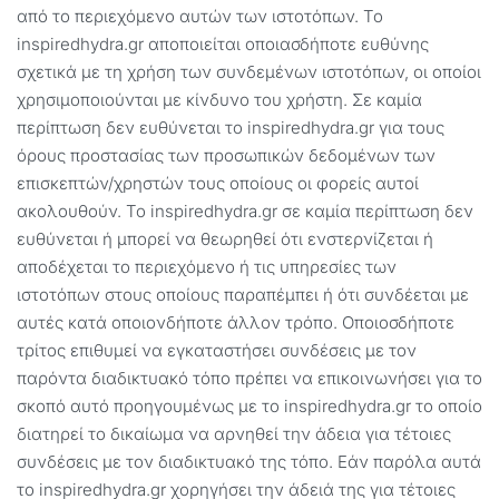
από το περιεχόμενο αυτών των ιστοτόπων. Το
inspiredhydra.gr αποποιείται οποιασδήποτε ευθύνης
σχετικά με τη χρήση των συνδεμένων ιστοτόπων, οι οποίοι
χρησιμοποιούνται με κίνδυνο του χρήστη. Σε καμία
περίπτωση δεν ευθύνεται το inspiredhydra.gr για τους
όρους προστασίας των προσωπικών δεδομένων των
επισκεπτών/χρηστών τους οποίους οι φορείς αυτοί
ακολουθούν. Το inspiredhydra.gr σε καμία περίπτωση δεν
ευθύνεται ή μπορεί να θεωρηθεί ότι ενστερνίζεται ή
αποδέχεται το περιεχόμενο ή τις υπηρεσίες των
ιστοτόπων στους οποίους παραπέμπει ή ότι συνδέεται με
αυτές κατά οποιονδήποτε άλλον τρόπο. Οποιοσδήποτε
τρίτος επιθυμεί να εγκαταστήσει συνδέσεις με τον
παρόντα διαδικτυακό τόπο πρέπει να επικοινωνήσει για το
σκοπό αυτό προηγουμένως με το inspiredhydra.gr το οποίο
διατηρεί το δικαίωμα να αρνηθεί την άδεια για τέτοιες
συνδέσεις με τον διαδικτυακό της τόπο. Εάν παρόλα αυτά
το inspiredhydra.gr χορηγήσει την άδειά της για τέτοιες