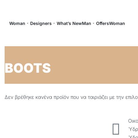
Woman
Designers
What’s New
Man
Offers
Woman
BOOTS
Δεν βρέθηκε κανένα προϊόν που να ταιριάζει με την επιλ
Οικ
Ύδρ
Ύδρ