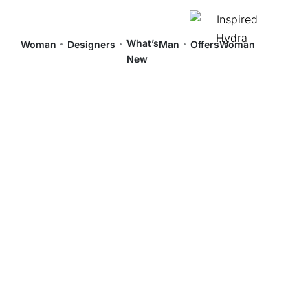
What’s
Woman
Designers
Man
Offers
Woman
New