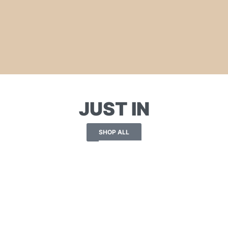
JUST IN
SHOP ALL
” SANDALS
“LUNA” WEDGES
€
110.00