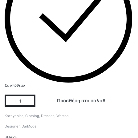
Σε απόθεμα
Προσθήκη στο καλάθι
Κατηγορίες:
Clothing
,
Dresses
,
Woman
Designer:
DarMode
SHARE